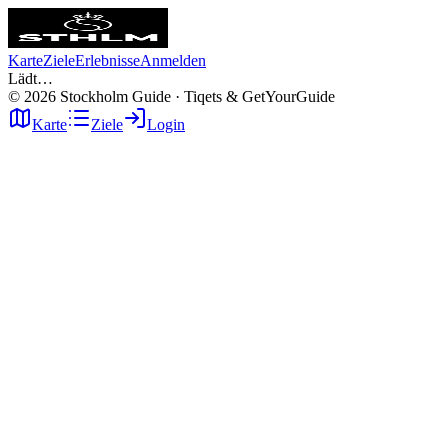
Karte
Ziele
Erlebnisse
Anmelden
Lädt…
©
2026
Stockholm Guide · Tiqets & GetYourGuide
Karte
Ziele
Login