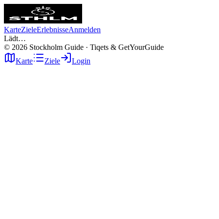
Karte
Ziele
Erlebnisse
Anmelden
Lädt…
©
2026
Stockholm Guide · Tiqets & GetYourGuide
Karte
Ziele
Login