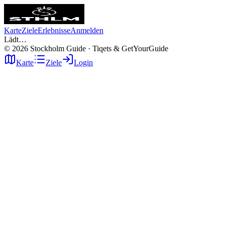
Karte
Ziele
Erlebnisse
Anmelden
Lädt…
©
2026
Stockholm Guide · Tiqets & GetYourGuide
Karte
Ziele
Login