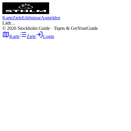
Karte
Ziele
Erlebnisse
Anmelden
Lädt…
©
2026
Stockholm Guide · Tiqets & GetYourGuide
Karte
Ziele
Login