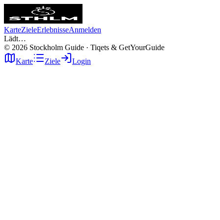
Karte
Ziele
Erlebnisse
Anmelden
Lädt…
©
2026
Stockholm Guide · Tiqets & GetYourGuide
Karte
Ziele
Login