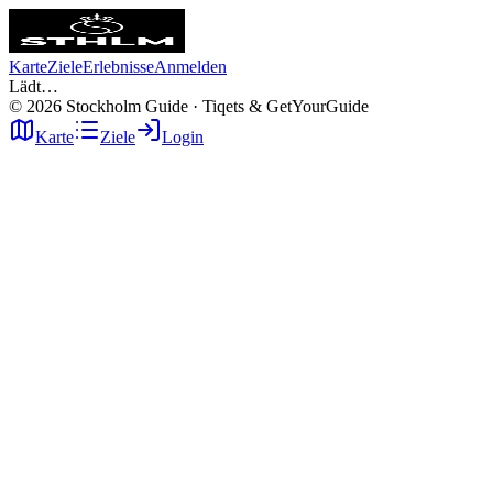
Karte
Ziele
Erlebnisse
Anmelden
Lädt…
©
2026
Stockholm Guide · Tiqets & GetYourGuide
Karte
Ziele
Login