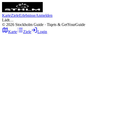
Karte
Ziele
Erlebnisse
Anmelden
Lädt…
©
2026
Stockholm Guide · Tiqets & GetYourGuide
Karte
Ziele
Login