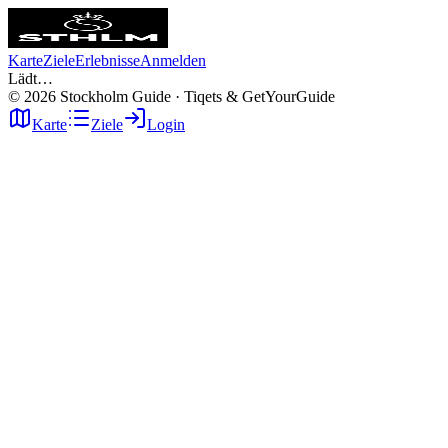
Karte
Ziele
Erlebnisse
Anmelden
Lädt…
©
2026
Stockholm Guide · Tiqets & GetYourGuide
Karte
Ziele
Login