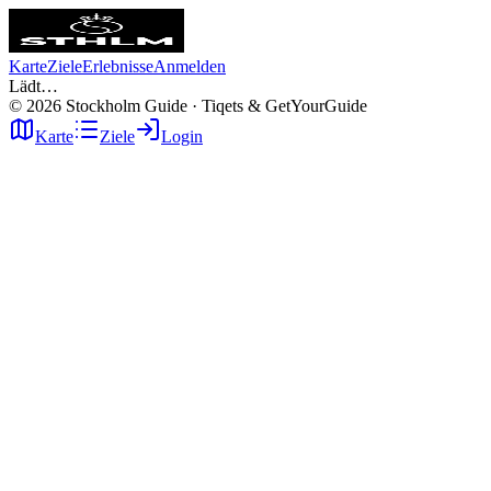
Karte
Ziele
Erlebnisse
Anmelden
Lädt…
©
2026
Stockholm Guide · Tiqets & GetYourGuide
Karte
Ziele
Login