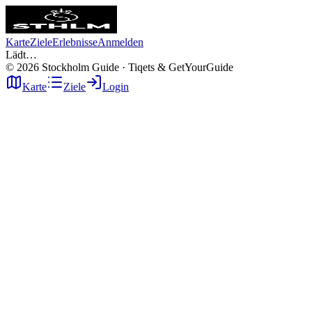
Karte
Ziele
Erlebnisse
Anmelden
Lädt…
©
2026
Stockholm Guide · Tiqets & GetYourGuide
Karte
Ziele
Login