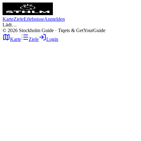
Karte
Ziele
Erlebnisse
Anmelden
Lädt…
©
2026
Stockholm Guide · Tiqets & GetYourGuide
Karte
Ziele
Login