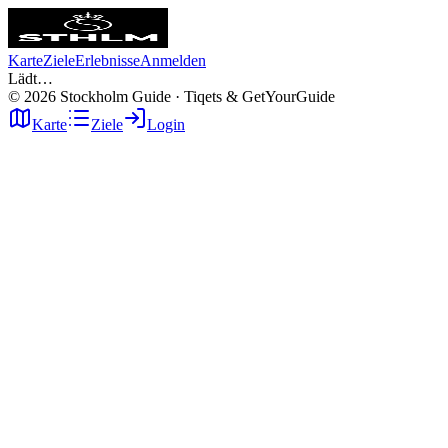
Karte
Ziele
Erlebnisse
Anmelden
Lädt…
©
2026
Stockholm Guide · Tiqets & GetYourGuide
Karte
Ziele
Login