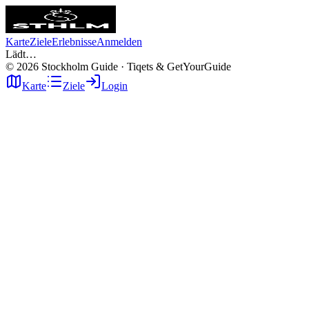
Karte
Ziele
Erlebnisse
Anmelden
Lädt…
©
2026
Stockholm Guide · Tiqets & GetYourGuide
Karte
Ziele
Login