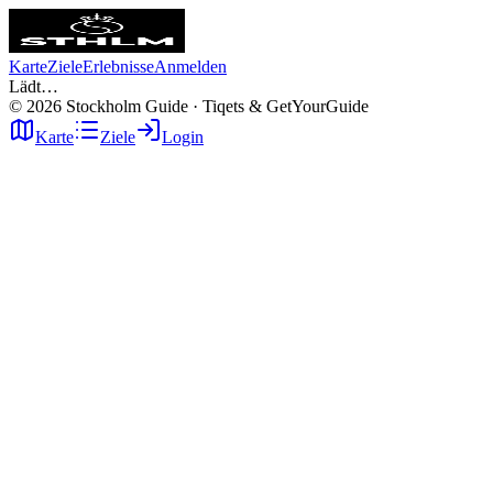
Karte
Ziele
Erlebnisse
Anmelden
Lädt…
©
2026
Stockholm Guide · Tiqets & GetYourGuide
Karte
Ziele
Login