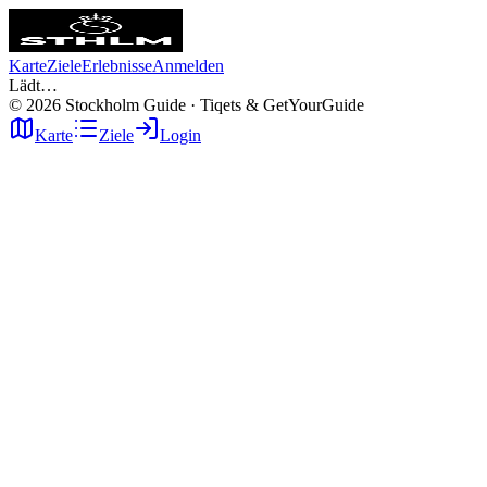
Karte
Ziele
Erlebnisse
Anmelden
Lädt…
©
2026
Stockholm Guide · Tiqets & GetYourGuide
Karte
Ziele
Login