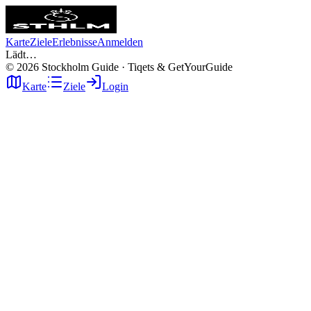
Karte
Ziele
Erlebnisse
Anmelden
Lädt…
©
2026
Stockholm Guide · Tiqets & GetYourGuide
Karte
Ziele
Login