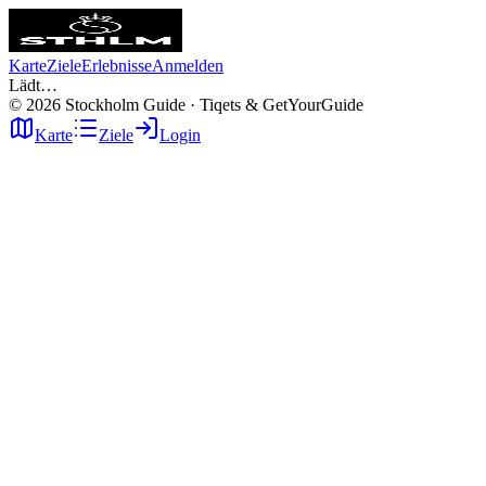
Karte
Ziele
Erlebnisse
Anmelden
Lädt…
©
2026
Stockholm Guide · Tiqets & GetYourGuide
Karte
Ziele
Login