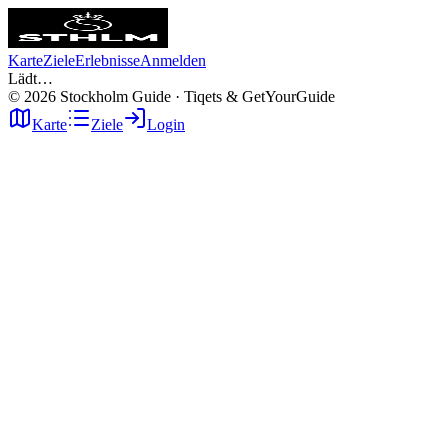
Karte
Ziele
Erlebnisse
Anmelden
Lädt…
©
2026
Stockholm Guide · Tiqets & GetYourGuide
Karte
Ziele
Login