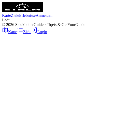
Karte
Ziele
Erlebnisse
Anmelden
Lädt…
©
2026
Stockholm Guide · Tiqets & GetYourGuide
Karte
Ziele
Login