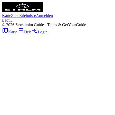
Karte
Ziele
Erlebnisse
Anmelden
Lädt…
©
2026
Stockholm Guide · Tiqets & GetYourGuide
Karte
Ziele
Login