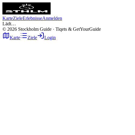
Karte
Ziele
Erlebnisse
Anmelden
Lädt…
©
2026
Stockholm Guide · Tiqets & GetYourGuide
Karte
Ziele
Login