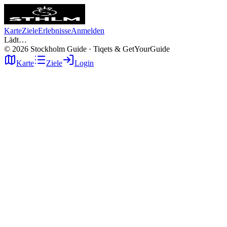
Karte
Ziele
Erlebnisse
Anmelden
Lädt…
©
2026
Stockholm Guide · Tiqets & GetYourGuide
Karte
Ziele
Login