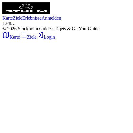
Karte
Ziele
Erlebnisse
Anmelden
Lädt…
©
2026
Stockholm Guide · Tiqets & GetYourGuide
Karte
Ziele
Login