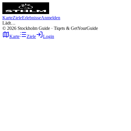
Karte
Ziele
Erlebnisse
Anmelden
Lädt…
©
2026
Stockholm Guide · Tiqets & GetYourGuide
Karte
Ziele
Login