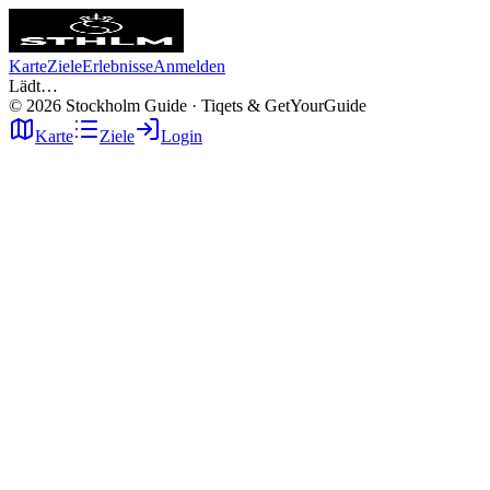
Karte
Ziele
Erlebnisse
Anmelden
Lädt…
©
2026
Stockholm Guide · Tiqets & GetYourGuide
Karte
Ziele
Login