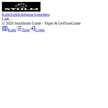
Karte
Ziele
Erlebnisse
Anmelden
Lädt…
©
2026
Stockholm Guide · Tiqets & GetYourGuide
Karte
Ziele
Login