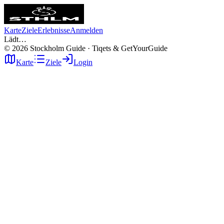
Karte
Ziele
Erlebnisse
Anmelden
Lädt…
©
2026
Stockholm Guide · Tiqets & GetYourGuide
Karte
Ziele
Login