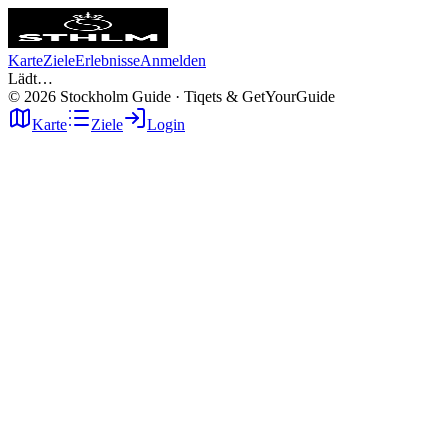
Karte
Ziele
Erlebnisse
Anmelden
Lädt…
©
2026
Stockholm Guide · Tiqets & GetYourGuide
Karte
Ziele
Login