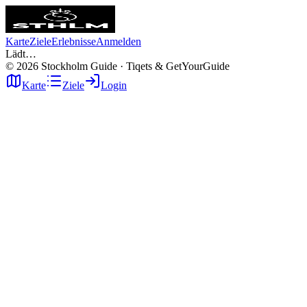
Karte
Ziele
Erlebnisse
Anmelden
Lädt…
©
2026
Stockholm Guide · Tiqets & GetYourGuide
Karte
Ziele
Login