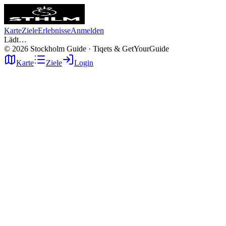
Karte
Ziele
Erlebnisse
Anmelden
Lädt…
©
2026
Stockholm Guide · Tiqets & GetYourGuide
Karte
Ziele
Login