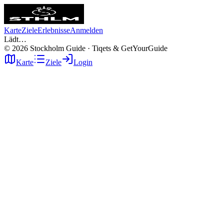
Karte
Ziele
Erlebnisse
Anmelden
Lädt…
©
2026
Stockholm Guide · Tiqets & GetYourGuide
Karte
Ziele
Login