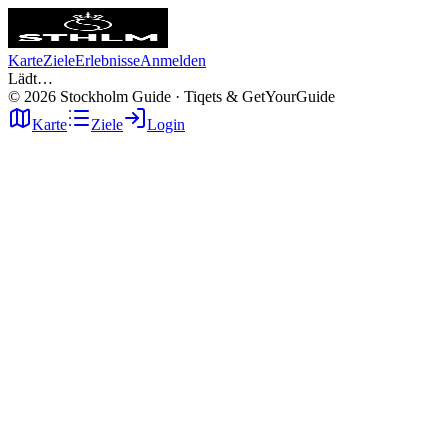
Karte
Ziele
Erlebnisse
Anmelden
Lädt…
©
2026
Stockholm Guide · Tiqets & GetYourGuide
Karte
Ziele
Login