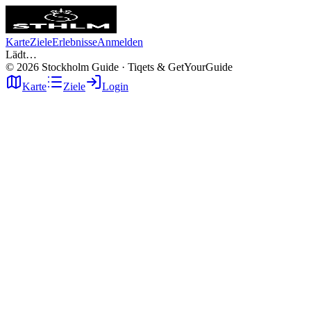
Karte
Ziele
Erlebnisse
Anmelden
Lädt…
©
2026
Stockholm Guide · Tiqets & GetYourGuide
Karte
Ziele
Login