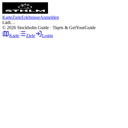
Karte
Ziele
Erlebnisse
Anmelden
Lädt…
©
2026
Stockholm Guide · Tiqets & GetYourGuide
Karte
Ziele
Login