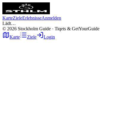
Karte
Ziele
Erlebnisse
Anmelden
Lädt…
©
2026
Stockholm Guide · Tiqets & GetYourGuide
Karte
Ziele
Login