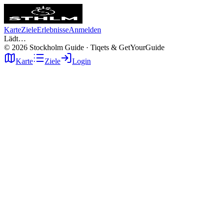
Karte
Ziele
Erlebnisse
Anmelden
Lädt…
©
2026
Stockholm Guide · Tiqets & GetYourGuide
Karte
Ziele
Login