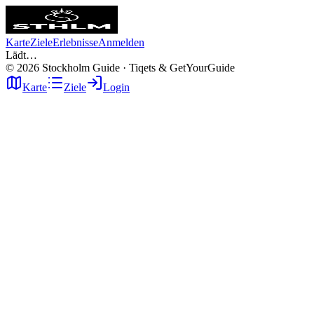
Karte
Ziele
Erlebnisse
Anmelden
Lädt…
©
2026
Stockholm Guide · Tiqets & GetYourGuide
Karte
Ziele
Login