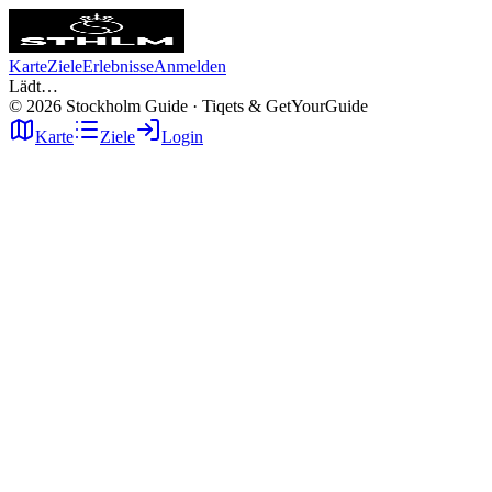
Karte
Ziele
Erlebnisse
Anmelden
Lädt…
©
2026
Stockholm Guide · Tiqets & GetYourGuide
Karte
Ziele
Login