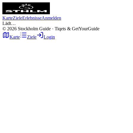
Karte
Ziele
Erlebnisse
Anmelden
Lädt…
©
2026
Stockholm Guide · Tiqets & GetYourGuide
Karte
Ziele
Login