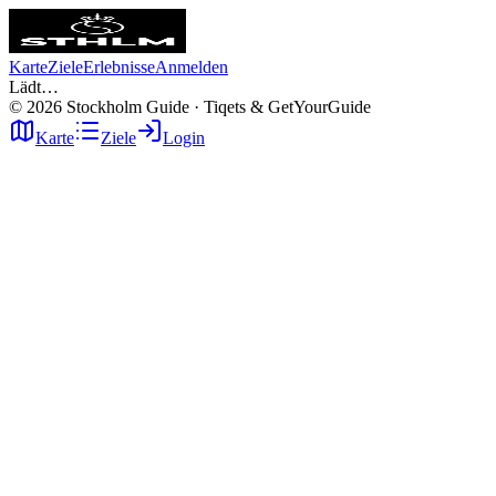
Karte
Ziele
Erlebnisse
Anmelden
Lädt…
©
2026
Stockholm Guide · Tiqets & GetYourGuide
Karte
Ziele
Login