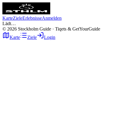
Karte
Ziele
Erlebnisse
Anmelden
Lädt…
©
2026
Stockholm Guide · Tiqets & GetYourGuide
Karte
Ziele
Login