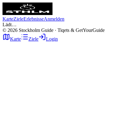
Karte
Ziele
Erlebnisse
Anmelden
Lädt…
©
2026
Stockholm Guide · Tiqets & GetYourGuide
Karte
Ziele
Login