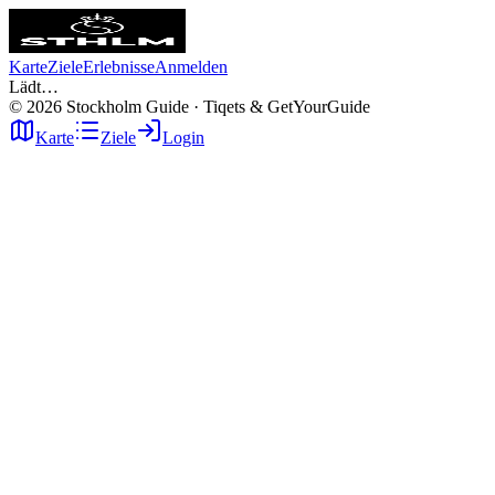
Karte
Ziele
Erlebnisse
Anmelden
Lädt…
©
2026
Stockholm Guide · Tiqets & GetYourGuide
Karte
Ziele
Login