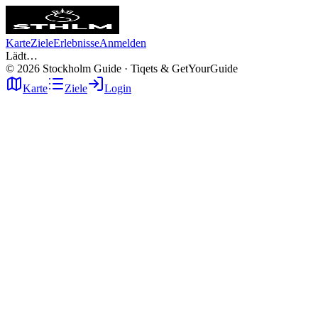
Karte
Ziele
Erlebnisse
Anmelden
Lädt…
©
2026
Stockholm Guide · Tiqets & GetYourGuide
Karte
Ziele
Login